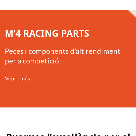
M’4 RACING PARTS
Peces i components d’alt rendiment
per a competició
Veure més